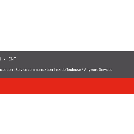
t
ENT
ception : Service communication Insa de Toulouse / Anyware Services