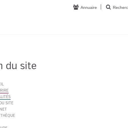
Annuaire
Recherc
n du site
IL
CRIRE
LITÉS
DU SITE
NET
OTHÈQUE