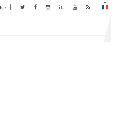
it!
her